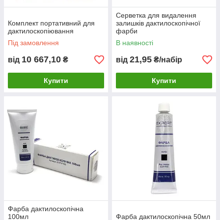
Серветка для видалення
Комплект портативний для
залишків дактилоскопічної
дактилоскопіювання
фарби
Під замовлення
В наявності
10 667,10
21,95
від
₴
від
₴/набір
Купити
Купити
Фарба дактилоскопічна
100мл
Фарба дактилоскопічна 50мл