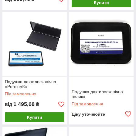
Купити
Подушка дактилоскопічна
«Porelon®»
Подушка дактилоскопічна
Під замовлення
велика
1 495,68
Під замовлення
від
₴
Ціну уточнюйте
Купити