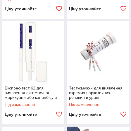
Ціну уточнюйте
Ціну уточнюйте
Експрес-тест К2 для
Тест-смужки для виявлення
виявлення синтетичної
окремих наркотичних
марихуани або кананбісу в
речовин в урині
урині
Під замовлення
Під замовлення
Ціну уточнюйте
Ціну уточнюйте