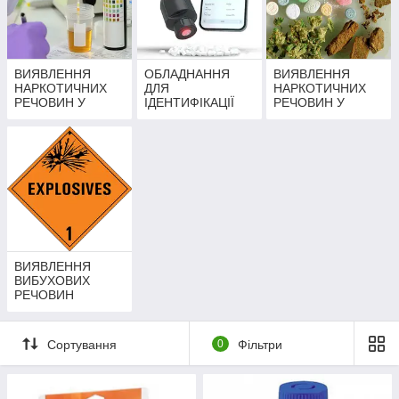
ВИЯВЛЕННЯ
ОБЛАДНАННЯ
ВИЯВЛЕННЯ
НАРКОТИЧНИХ
ДЛЯ
НАРКОТИЧНИХ
РЕЧОВИН У
ІДЕНТИФІКАЦІЇ
РЕЧОВИН У
БІОЛОГІЧНИХ
КОНТРОЛЬОВАН
ТВЕРДИХ
РІДИНАХ
ИХ РЕЧОВИН
СПОЛУКАХ
ВИЯВЛЕННЯ
ВИБУХОВИХ
РЕЧОВИН
Сортування
0
Фільтри