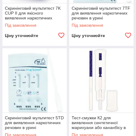
Скринінговий мультитест 7K
Скринінговий мультитест 7TF
CUP II для якісного
для виявлення наркотичних
виявлення наркотичних
речовин в урині
речовин в урині
Під замовлення
Під замовлення
Ціну уточнюйте
Ціну уточнюйте
Скринінговий мультитест 5TD
Тест-смужки К2 для
для виявлення наркотичних
виявлення синтетичної
речовин в урині
марихуани або кананбісу в
урині
Під замовлення
Під замовлення