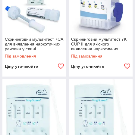
Скринінговий мультитест 7CA
Скринінговий мультитест 7K
для виявлення наркотичних
CUP II для якісного
речовин у слині
виявлення наркотичних
речовин в урині
Під замовлення
Під замовлення
Ціну уточнюйте
Ціну уточнюйте