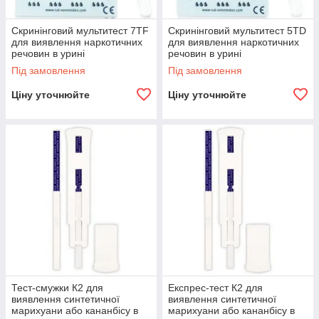
Скринінговий мультитест 7TF
Скринінговий мультитест 5TD
для виявлення наркотичних
для виявлення наркотичних
речовин в урині
речовин в урині
Під замовлення
Під замовлення
Ціну уточнюйте
Ціну уточнюйте
Тест-смужки К2 для
Експрес-тест К2 для
виявлення синтетичної
виявлення синтетичної
марихуани або кананбісу в
марихуани або кананбісу в