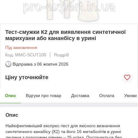
Тест-смужки К2 для виявлення синтетичної
марихуани або кананбісу в урині
Під замовлення
Код: MMC-SCUT100
Роздріб
Відправка з
06 жовтня 2026
Ціну уточнюйте
Опис
Відгуки про товар
Доставка
Оплата
Умови
Опис
Найефективніший експрес-тест для якісного визначення
синтетичного канабісу (К2) та його 16 метаболітів в урині
людини з пороговим рівнем – 25 нг/мл. Постачається без