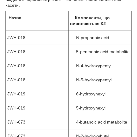
касети.
Назва
Компоненти, що
виявляються К2
JWH-018
N-propanoic acid
JWH-018
5-pentanoic acid metabolite
JWH-018
N-4-hydroxypenty
JWH-018
N-5-hydroxypentyl
JWH-019
6-hydroxyhexyl
JWH-019
5-hydroxyhexyl
JWH-073
4-butanoic acid metabolite
JWH-073
N-2-hydroxybutyl