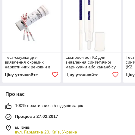
Тест-смужки для
Експрес-тест К2 для
Тест
виявлення окремих
виявлення синтетичної
синт
наркотичних речовин в
марихуани або кананбісу
(K2,
урині
в урині
Ціну уточнюйте
Ціну уточнюйте
Цін
Про нас
100% позитивних з 5 відгуків за рік
Працює з 27.02.2017
м. Київ
вул. Гарматна 20, Київ, Україна