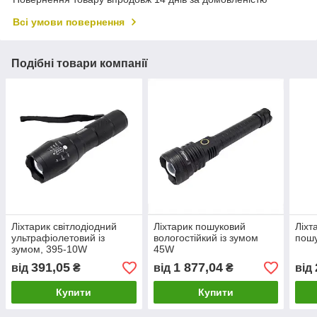
Всі умови повернення
Подібні товари компанії
Ліхтарик світлодіодний
Ліхтарик пошуковий
Ліхт
ультрафіолетовий із
вологостійкий із зумом
пош
зумом, 395-10W
45W
391,05
1 877,04
від
₴
від
₴
від
Купити
Купити