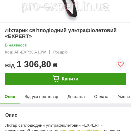
Ліхтарик світлодіодний ультрафіолетовий
«EXPERT»
В наявності
Код: AF-EXP365-10W
Роздріб
1 306,80
від
₴
Купити
Опис
Відгуки про товар
Доставка
Оплата
Умови
Опис
Ліхтар світлодіодний ультрафіолетовий «EXPERT»
призначений для пошуку та
виявлення слідів крові
та урини,