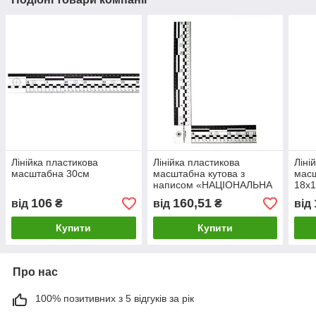
Лінійка пластикова
Лінійка пластикова
Ліні
масштабна 30см
масштабна кутова з
масш
написом «НАЦІОНАЛЬНА
18х
ПОЛІЦІЯ УКРАЇНИ»
106
160,51
від
₴
від
₴
від
18х30см
Купити
Купити
Про нас
100% позитивних з 5 відгуків за рік