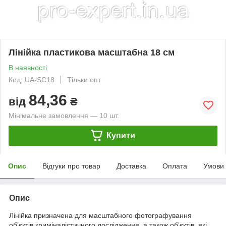
Лінійка пластикова масштабна 18 см
В наявності
Код: UA-SC18
Тільки опт
84,36
від
₴
Мінімальне замовлення — 10 шт.
Купити
Опис
Відгуки про товар
Доставка
Оплата
Умови
Опис
Лінійка призначена для масштабного фотографування
об’єктів криміналістичного дослідження, а також об’єктів, які