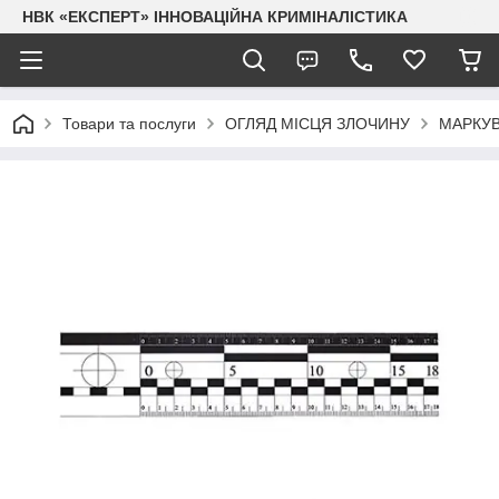
НВК «ЕКСПЕРТ» ІННОВАЦІЙНА КРИМІНАЛІСТИКА
Товари та послуги
ОГЛЯД МІСЦЯ ЗЛОЧИНУ
МАРКУВ