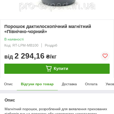
Порошок дактилоскопічний магнітний
«Північно-чорний»
В наявності
Код: RT-LPM-MB100
Роздріб
2 294,16
від
₴/кг
Купити
Опис
Відгуки про товар
Доставка
Оплата
Умов
Опис
Магнітний порошок, розроблений для виявлення прихованих
відбитків рук на пористих або непористих неметалевих