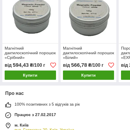
Магнітний
Магнітний
Пор
дактилоскопічний порошок
дактилоскопічний порошок
дакт
«Срібний»
«Білий»
«EX
сіри
594,43
566,78
від
₴/100 г
від
₴/100 г
від
Купити
Купити
Про нас
100% позитивних з 5 відгуків за рік
Працює з 27.02.2017
м. Київ
вул. Гарматна 20, Київ, Україна