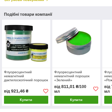
Подібні товари компанії
Флуоресцентний
Флуоресцентний
Флу
немагнітний
немагнітний порошок
нема
дактилоскопічний порошок
«Зелений»
«Ро
Чорно-зелений
811,01
від
₴/100
від
921,46
від
₴
мл
мл
Купити
Купити