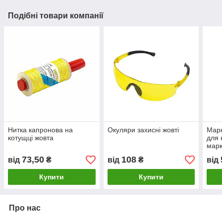
Подібні товари компанії
Нитка капронова на
Окуляри захисні жовті
Марк
котущці жовта
для 
мар
73,50
108
від
₴
від
₴
від
Купити
Купити
Про нас