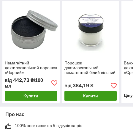
Немагнітний
Порошок
Важк
дактилоскопічний порошок
дактилоскопічний
дакт
«Чорний»
немагнітний білий вільний
«Срі
від ДНК
442,73
від
₴/100
384,19
від
₴
мл
Цін
Купити
Купити
Про нас
100% позитивних з 5 відгуків за рік