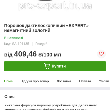
Порошок дактилоскопічний «EXPERT»
немагнітний золотий
В наявності
Код: SA-101135
Роздріб
409,46
від
₴/100 мл
Купити
Опис
Відгуки про товар
Доставка
Оплата
Умови
Опис
Унікальна формула порошку розроблена для делікатного
виявлення прихованих відбитків пальців на гладких