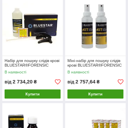
Bluestar® Forensic – це новий високочутливий реагент,
розроблений для використання криміналістами на місці
скоєного злочину з метою виявлення плям крові, які були
змиті, витерті або які є невидимими для неозброєного ока.
Унікальна формула на основі хелюмінесценції визначає його
як найбільш ефективний та безпечний засіб візуалізації плям
крові, який отримав визнання серед спеціалістів багатьох
країн світу завдяки вдосконаленій формулі та зручності
використання. BlueStar® Forensic не змінює ДНК виявленої
крові, що дозволяє здійснювати подальше генотипування.
Набір для пошуку слідів крові
Міні-набір для пошуку слідів
BLUESTAR®FORENSIC
крові BLUESTAR®FORENSIC
В наявності
В наявності
2 734,20
2 757,64
від
₴
від
₴
Купити
Купити