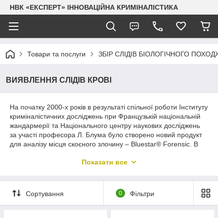
НВК «ЕКСПЕРТ» ІННОВАЦІЙНА КРИМІНАЛІСТИКА
Товари та послуги
ЗБІР СЛІДІВ БІОЛОГІЧНОГО ПОХО
ВИЯВЛЕННЯ СЛІДІВ КРОВІ
На початку 2000-х років в результаті спільної роботи Інституту
криміналістичних досліджень при Французькій національній
жандармерії та Національного центру наукових досліджень
за участі професора Л. Блума було створено новий продукт
для аналізу місця скоєного злочину – Bluestar® Forensic. В
основу нової формули було покладено принципи
Показати все
використання хімічних продуктів при аналізі місця скоєного
злочину, викладених американським вченим Коксом у 1991
році: реагенти мають бути не тільки чутливими та
високоточними, але й нетоксичними задля небезпеки людей,
Сортування
0
Фільтри
простими та невибагливими у використанні і при цьому
давати хороші результати у встановленні деталей події.